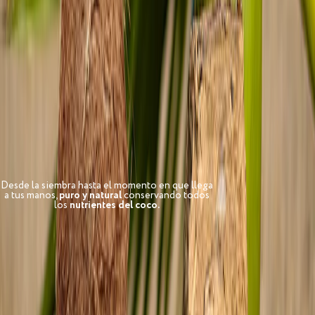
Desde la siembra hasta el momento en que llega
a tus manos,
puro y natural
conservando todos
los
nutrientes del coco.