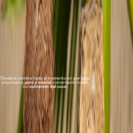
Desde la siembra hasta el momento en que llega
a tus manos,
puro y natural
conservando todos
los
nutrientes del coco.